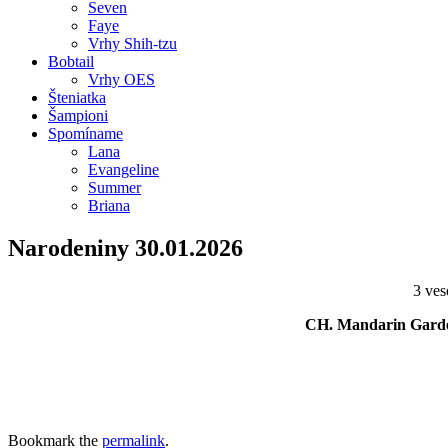
Seven
Faye
Vrhy Shih-tzu
Bobtail
Vrhy OES
Šteniatka
Šampioni
Spomíname
Lana
Evangeline
Summer
Briana
Narodeniny 30.01.2026
3 ves
CH. Mandarin Garden
Bookmark the
permalink
.