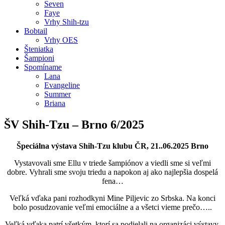
Seven
Faye
Vrhy Shih-tzu
Bobtail
Vrhy OES
Šteniatka
Šampioni
Spomíname
Lana
Evangeline
Summer
Briana
ŠV Shih-Tzu – Brno 6/2025
Špeciálna výstava Shih-Tzu klubu ČR, 21..06.2025 Brno
Vystavovali sme Ellu v triede šampiónov a viedli sme si veľmi
dobre. Vyhrali sme svoju triedu a napokon aj ako najlepšia dospelá
fena…
Veľká vďaka pani rozhodkyni Mine Piljevic zo Srbska. Na konci
bolo posudzovanie veľmi emociálne a a všetci vieme prečo…..
Veľká vďaka patrí všetkým, ktorí sa podielali na organizáci výstavy.