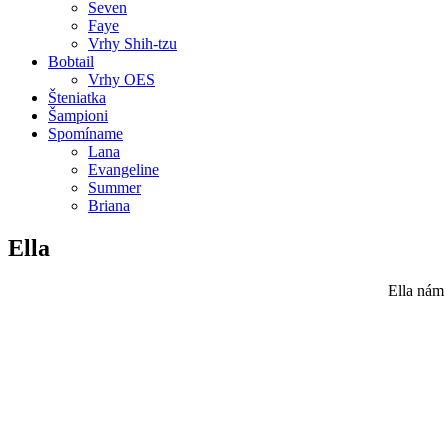
Seven
Faye
Vrhy Shih-tzu
Bobtail
Vrhy OES
Šteniatka
Šampioni
Spomíname
Lana
Evangeline
Summer
Briana
Ella
Ella nám 