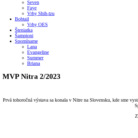
Seven
Faye
Vrhy Shih-tzu
Bobtail
Vrhy OES
Šteniatka
Šampioni
Spomíname
Lana
Evangeline
Summer
Briana
MVP Nitra 2/2023
Prvá tohoročná výstava sa konala v Nitre na Slovensku, kde sme vystav
S
Z