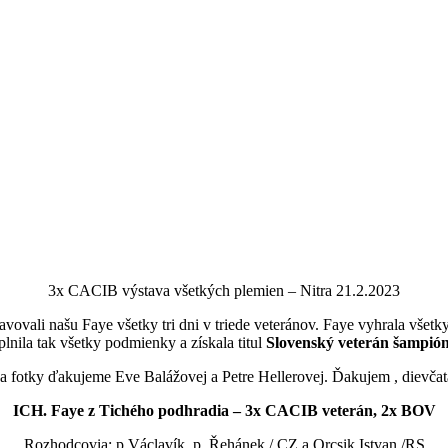
3x CACIB výstava všetkých plemien – Nitra 21.2.2023
ovali našu Faye všetky tri dni v triede veteránov. Faye vyhrala všetky 
plnila tak všetky podmienky a získala titul
Slovenský veterán šampión
a fotky ďakujeme Eve Balážovej a Petre Hellerovej. Ďakujem , dievčat
ICH. Faye z Tichého podhradia – 3x CACIB veterán, 2x BOV
Rozhodcovia: p.Václavík, p. Řehánek / CZ a Orcsik Istvan /RS