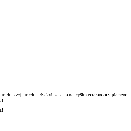
tri dni svoju triedu a dvakrát sa stala najlepším veteránom v plemene.
 !
á!