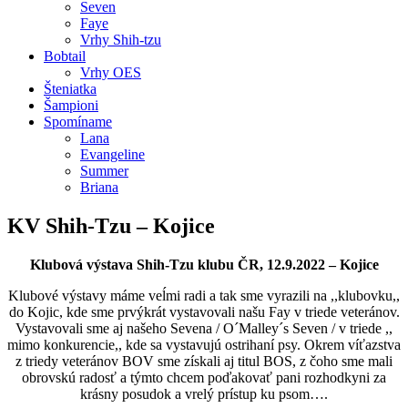
Seven
Faye
Vrhy Shih-tzu
Bobtail
Vrhy OES
Šteniatka
Šampioni
Spomíname
Lana
Evangeline
Summer
Briana
KV Shih-Tzu – Kojice
Klubová výstava Shih-Tzu klubu ČR, 12.9.2022 – Kojice
Klubové výstavy máme veĺmi radi a tak sme vyrazili na ,,klubovku,,
do Kojic, kde sme prvýkrát vystavovali našu Fay v triede veteránov.
Vystavovali sme aj našeho Sevena / O´Malley´s Seven / v triede ,,
mimo konkurencie,, kde sa vystavujú ostrihaní psy. Okrem víťazstva
z triedy veteránov BOV sme získali aj titul BOS, z čoho sme mali
obrovskú radosť a týmto chcem poďakovať pani rozhodkyni za
krásny posudok a vrelý prístup ku psom….